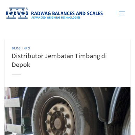
Skip
to
content
BLOG
,
INFO
Distributor Jembatan Timbang di
Depok