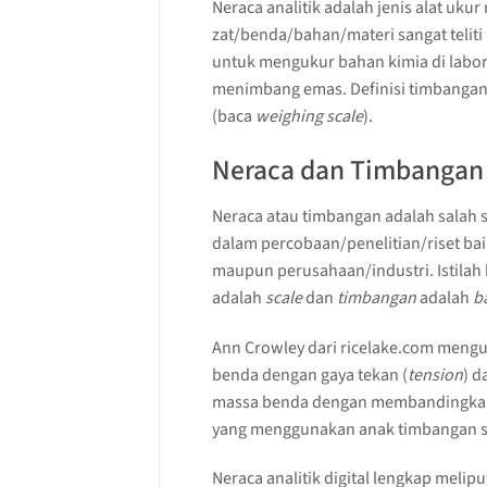
Neraca analitik adalah jenis alat u
zat/benda/bahan/materi sangat teliti
untuk mengukur bahan kimia di labor
menimbang emas. Definisi timbangan t
(baca
weighing scale
).
Neraca dan Timbangan 
Neraca atau timbangan adalah salah s
dalam percobaan/penelitian/riset bai
maupun perusahaan/industri. Istilah 
adalah
scale
dan
timbangan
adalah
ba
Ann Crowley dari ricelake.com meng
benda dengan gaya tekan (
tension
) d
massa benda dengan membandingkan t
yang menggunakan anak timbangan s
Neraca analitik digital lengkap meliput