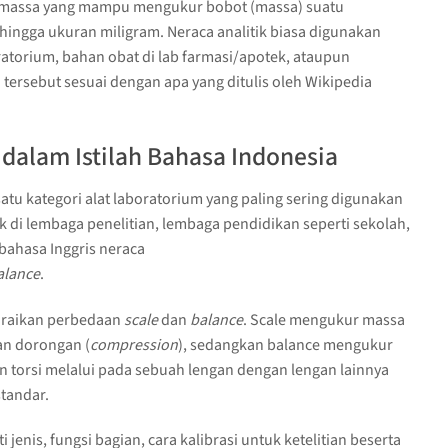
kur massa yang mampu mengukur bobot (massa) suatu
 hingga ukuran miligram. Neraca analitik biasa digunakan
atorium, bahan obat di lab farmasi/apotek, ataupun
ersebut sesuai dengan apa yang ditulis oleh Wikipedia
dalam Istilah Bahasa Indonesia
atu kategori alat laboratorium yang paling sering digunakan
k di lembaga penelitian, lembaga pendidikan seperti sekolah,
bahasa Inggris neraca
lance
.
uraikan perbedaan
scale
dan
balance
. Scale mengukur massa
an dorongan (
compression
), sedangkan balance mengukur
orsi melalui pada sebuah lengan dengan lengan lainnya
tandar.
i jenis, fungsi bagian, cara kalibrasi untuk ketelitian beserta