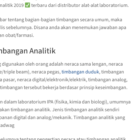
nalitik 2019
terbaru dari distributor alat-alat laboratorium.
mbar tentang bagian-bagian timbangan secara umum, maka
i tulis sebelumnya. Disana anda akan menemukan jawaban apa
an obat/farmasi.
imbangan Analitik
digunakan oleh orang adalah neraca sama lengan, neraca
e/triple beam), neraca pegas,
timbangan duduk
, timbangan
a pasar, neraca digital/elektronik/elektrik, timbangan analog,
timbangan tersebut bekerja berdasar prinsip keseimbangan.
 dalam laboratorium IPA (fisika, kimia dan biologi), umumnya
kan timbangan analitik. Jenis timbangan analitik sendiri
anan digital dan analog/mekanik. Timbangan analitik yang
 Radwag
elumnya tentang pengertian neraca atau timbangan analitik,