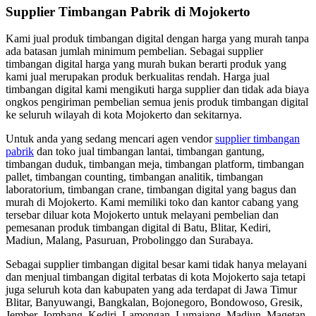
Supplier Timbangan Pabrik di Mojokerto
Kami jual produk timbangan digital dengan harga yang murah tanpa
ada batasan jumlah minimum pembelian. Sebagai supplier
timbangan digital harga yang murah bukan berarti produk yang
kami jual merupakan produk berkualitas rendah. Harga jual
timbangan digital kami mengikuti harga supplier dan tidak ada biaya
ongkos pengiriman pembelian semua jenis produk timbangan digital
ke seluruh wilayah di kota Mojokerto dan sekitarnya.
Untuk anda yang sedang mencari agen vendor
supplier timbangan
pabrik
dan toko jual timbangan lantai, timbangan gantung,
timbangan duduk, timbangan meja, timbangan platform, timbangan
pallet, timbangan counting, timbangan analitik, timbangan
laboratorium, timbangan crane, timbangan digital yang bagus dan
murah di Mojokerto. Kami memiliki toko dan kantor cabang yang
tersebar diluar kota Mojokerto untuk melayani pembelian dan
pemesanan produk timbangan digital di Batu, Blitar, Kediri,
Madiun, Malang, Pasuruan, Probolinggo dan Surabaya.
Sebagai supplier timbangan digital besar kami tidak hanya melayani
dan menjual timbangan digital terbatas di kota Mojokerto saja tetapi
juga seluruh kota dan kabupaten yang ada terdapat di Jawa Timur
Blitar, Banyuwangi, Bangkalan, Bojonegoro, Bondowoso, Gresik,
Jember, Jombang, Kediri, Lamongan, Lumajang, Madiun, Magetan,