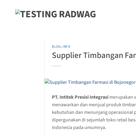
Skip
to
content
BLOG
,
INFO
Supplier Timbangan Far
PT. Intitek Presisi Integrasi
merupakan ve
menawarkan dan menjual produk timbang
kebutuhan dan menunjang operasional pe
dipergunakan di sejumlah toko retail be
Indonesia pada umumnya.