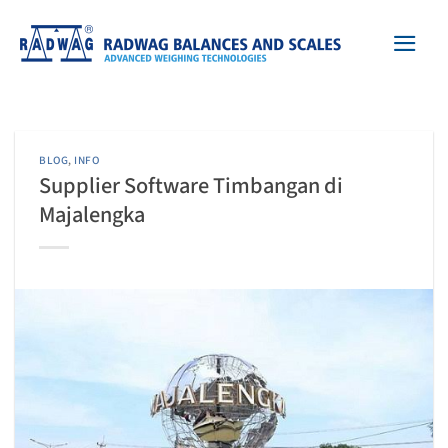
Skip
to
content
BLOG
,
INFO
Supplier Software Timbangan di
Majalengka