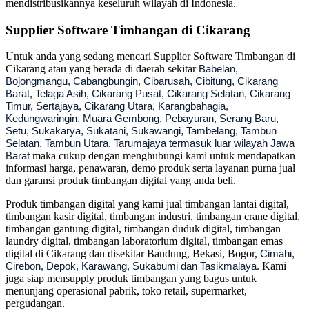
mendistribusikannya keseluruh wilayah di Indonesia.
Supplier Software Timbangan di Cikarang
Untuk anda yang sedang mencari Supplier Software Timbangan di
Cikarang atau yang berada di daerah sekitar
Babelan,
Bojongmangu, Cabangbungin, Cibarusah, Cibitung, Cikarang
Barat, Telaga Asih, Cikarang Pusat, Cikarang Selatan, Cikarang
Timur, Sertajaya, Cikarang Utara, Karangbahagia,
Kedungwaringin, Muara Gembong, Pebayuran, Serang Baru,
Setu, Sukakarya, Sukatani, Sukawangi, Tambelang, Tambun
Selatan, Tambun Utara, Tarumajaya termasuk luar wilayah Jawa
maka cukup dengan menghubungi kami untuk mendapatkan
Barat
informasi harga, penawaran, demo produk serta layanan purna jual
dan garansi produk timbangan digital yang anda beli.
Produk timbangan digital yang kami jual timbangan lantai digital,
timbangan kasir digital, timbangan industri, timbangan crane digital,
timbangan gantung digital, timbangan duduk digital, timbangan
laundry digital, timbangan laboratorium digital, timbangan emas
digital di Cikarang dan disekitar Bandung, Bekasi, Bogor,
Cimahi,
Kami
Cirebon, Depok, Karawang, Sukabumi dan Tasikmalaya.
juga siap mensupply produk timbangan yang bagus untuk
menunjang operasional pabrik, toko retail, supermarket,
pergudangan.