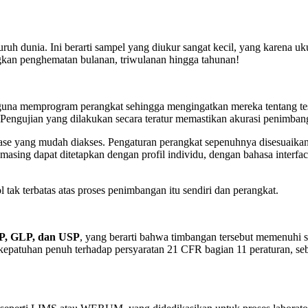
h dunia. Ini berarti sampel yang diukur sangat kecil, yang karena u
angkan penghematan bulanan, triwulanan hingga tahunan!
emprogram perangkat sehingga mengingatkan mereka tentang tes rut
. Pengujian yang dilakukan secara teratur memastikan akurasi penimbanga
e yang mudah diakses. Pengaturan perangkat sepenuhnya disesuaikan, 
sing dapat ditetapkan dengan profil individu, dengan bahasa interfac
ak terbatas atas proses penimbangan itu sendiri dan perangkat.
P, GLP, dan USP
, yang berarti bahwa timbangan tersebut memenuhi
atuhan penuh terhadap persyaratan 21 CFR bagian 11 peraturan, sebag