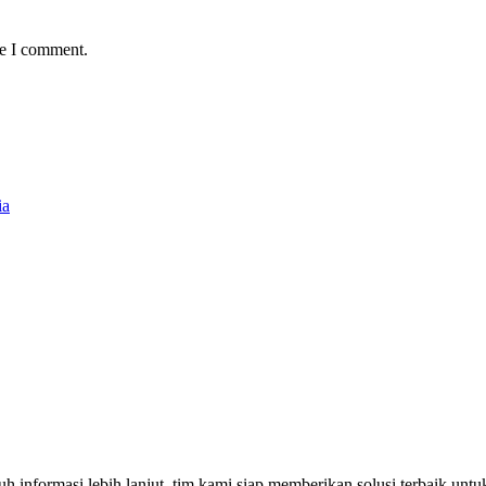
me I comment.
ia
uh informasi lebih lanjut, tim kami siap memberikan solusi terbaik u