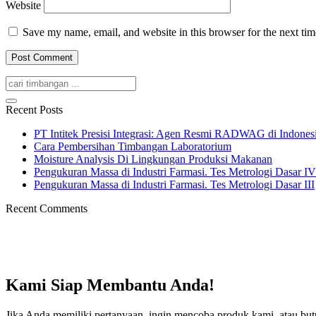
Website
Save my name, email, and website in this browser for the next ti
Recent Posts
PT Intitek Presisi Integrasi: Agen Resmi RADWAG di Indones
Cara Pembersihan Timbangan Laboratorium
Moisture Analysis Di Lingkungan Produksi Makanan
Pengukuran Massa di Industri Farmasi. Tes Metrologi Dasar IV
Pengukuran Massa di Industri Farmasi. Tes Metrologi Dasar III
Recent Comments
Kami Siap Membantu Anda!
Jika Anda memiliki pertanyaan, ingin mencoba produk kami, atau but