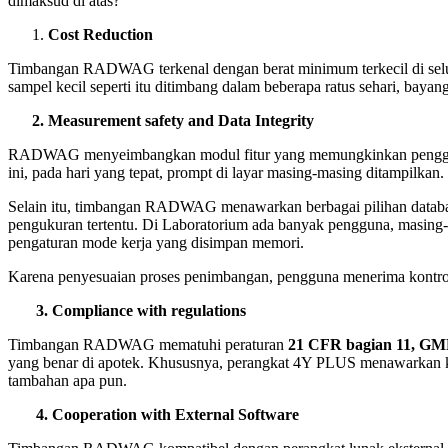
dimaksud di atas?
Cost Reduction
Timbangan RADWAG terkenal dengan berat minimum terkecil di seluru
sampel kecil seperti itu ditimbang dalam beberapa ratus sehari, bay
2. Measurement safety and Data Integrity
RADWAG menyeimbangkan modul fitur yang memungkinkan pengguna m
ini, pada hari yang tepat, prompt di layar masing-masing ditampilkan
Selain itu, timbangan RADWAG menawarkan berbagai pilihan databas
pengukuran tertentu. Di Laboratorium ada banyak pengguna, masing-ma
pengaturan mode kerja yang disimpan memori.
Karena penyesuaian proses penimbangan, pengguna menerima kontrol t
3. Compliance with regulations
Timbangan RADWAG mematuhi peraturan
21 CFR bagian 11, GM
yang benar di apotek. Khususnya, perangkat 4Y PLUS menawarkan kep
tambahan apa pun.
4. Cooperation with External Software