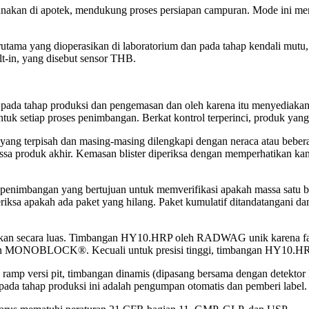
unakan di apotek, mendukung proses persiapan campuran. Mode ini me
ama yang dioperasikan di laboratorium dan pada tahap kendali mutu, y
t-in, yang disebut sensor THB.
i pada tahap produksi dan pengemasan dan oleh karena itu menyediaka
uk setiap proses penimbangan. Berkat kontrol terperinci, produk yang k
l yang terpisah dan masing-masing dilengkapi dengan neraca atau beb
a produk akhir. Kemasan blister diperiksa dengan memperhatikan kan
penimbangan yang bertujuan untuk memverifikasi apakah massa satu bun
sa apakah ada paket yang hilang. Paket kumulatif ditandatangani dan 
unakan secara luas. Timbangan HY10.HRP oleh RADWAG unik karena fa
naan MONOBLOCK®. Kecuali untuk presisi tinggi, timbangan HY10.HRP
n ramp versi pit, timbangan dinamis (dipasang bersama dengan detek
pada tahap produksi ini adalah pengumpan otomatis dan pemberi label.