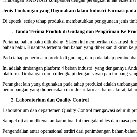
Timbangan RADWAG kompatibel dengan perangkat lunak eksternal se
Jenis Timbangan yang Digunakan dalam Industri Farmasi pada
Di apotek, setiap tahap produksi membutuhkan penggunaan jenis tim
Tanda Terima Produk di Gudang dan Pengiriman Ke Pro
Pertama, bahan baku ditimbang. Sistem ini memberikan deskripsi rinci
bahan baku. Kuantitas tertentu dari bahan yang diberikan dikirim ke j
Pada tahap penerimaan produk di gudang, dan pada tahap pemindahan 
Ini adalah timbangan platform 4 beban industri, yang dengannya Anda
platform. Timbangan ramp dilengkapi dengan sayap pan timbang yang
Perangkat lain yang digunakan pada tahap produksi adalah timbangan s
penimbangan yang dioperasikan di industri farmasi harus akurat, taha
2. Laboratorium dan Quality Control
Laboratorium dan departemen Quality Control mengawasi seluruh pro
Sampel uji akan dikenakan karantina. Ini mengalami tes dan masa pe
Pengendalian antar operasional terdiri dari penimbangan bahan-bahan