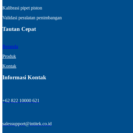
Kalibrasi pipet piston
Validasi peralatan penimbangan
Tautan Cepat
Beranda
Produk
Kontak
Informasi Kontak
+62 822 10000 621
salessupport@intitek.co.id