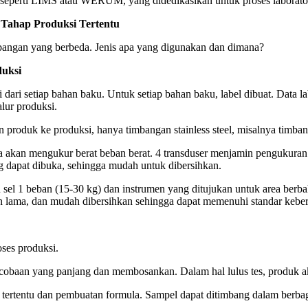
perti LIMS atau WERUM, yang didedikasikan untuk proses laboratori
 Tahap Produksi Tertentu
bangan yang berbeda. Jenis apa yang digunakan dan dimana?
duksi
 dari setiap bahan baku. Untuk setiap bahan baku, label dibuat. Data l
alur produksi.
produk ke produksi, hanya timbangan stainless steel, misalnya timba
 akan mengukur berat beban berat. 4 transduser menjamin pengukuran m
 dapat dibuka, sehingga mudah untuk dibersihkan.
el 1 beban (15-30 kg) dan instrumen yang ditujukan untuk area berbahay
n lama, dan mudah dibersihkan sehingga dapat memenuhi standar kebersi
ses produksi.
rcobaan yang panjang dan membosankan. Dalam hal lulus tes, produk a
 tertentu dan pembuatan formula. Sampel dapat ditimbang dalam berbaga