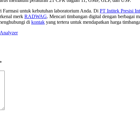
arus mematuhi peraturan 21 CFR bagian 11, GMP, GLP, dan USP.
 Farmasi untuk kebutuhan laboratorium Anda. Di
PT Intitek Presisi In
erkenal merk
RADWAG
. Mencari timbangan digital dengan berbagai 
 menghubungi di
kontak
yang tertera untuk mendapatkan harga timbangan
Analyzer
*