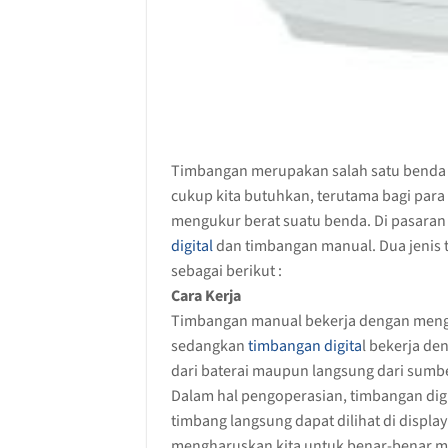
Timbangan merupakan salah satu benda at
cukup kita butuhkan, terutama bagi par
mengukur berat suatu benda. Di pasaran 
digital
dan timbangan manual. Dua jenis 
sebagai berikut :
Cara Kerja
Timbangan manual bekerja dengan mengg
sedangkan
timbangan digita
l bekerja d
dari baterai maupun langsung dari sumber 
Dalam hal pengoperasian, timbangan dig
timbang langsung dapat dilihat di displ
mengharuskan kita untuk benar-benar m