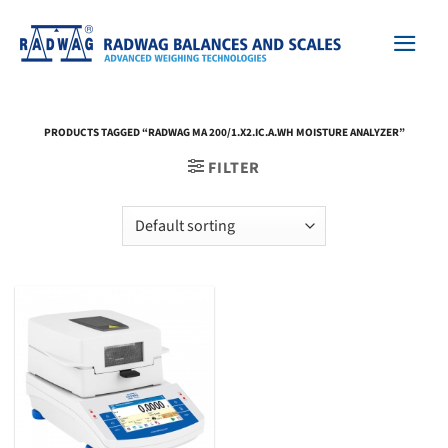
Skip
to
content
PRODUCTS TAGGED “RADWAG MA 200/1.X2.IC.A.WH MOISTURE ANALYZER”
FILTER