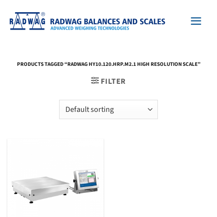
Skip
to
content
PRODUCTS TAGGED “RADWAG HY10.120.HRP.M2.1 HIGH RESOLUTION SCALE”
FILTER